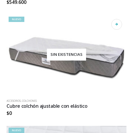
$
549.600
múltiples
variantes.
Las
NUEVO
opciones
se
pueden
elegir
en
la
SIN EXISTENCIAS
página
de
producto
ACCESORIOS
,
COLCHONES
Cubre colchón ajustable con elástico
$
0
NUEVO