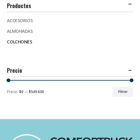
Productos
ACCESORIOS
ALMOHADAS
COLCHONES
Precio
Precio:
$0
—
$549.600
Filtrar
Precio
Precio
mínimo
máximo