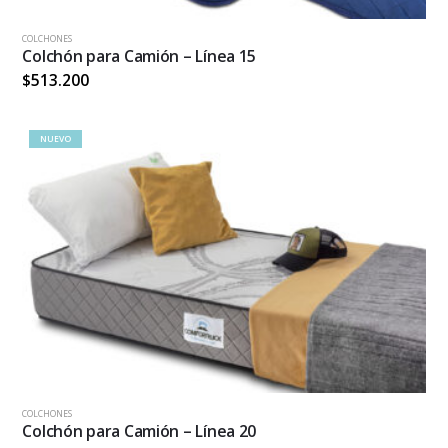
Este
COLCHONES
producto
Colchón para Camión – Línea 15
tiene
$
513.200
múltiples
variantes.
Las
NUEVO
opciones
se
pueden
elegir
en
la
página
de
producto
Este
COLCHONES
producto
Colchón para Camión – Línea 20
tiene