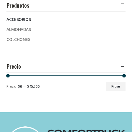
Productos
ACCESORIOS
ALMOHADAS
COLCHONES
Precio
Precio:
$0
—
$45.500
Filtrar
Precio
Precio
mínimo
máximo